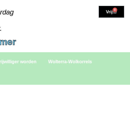
erdag
0
Vrij
.
amer
rijwilliger worden
Wolterra-Wolkorrels