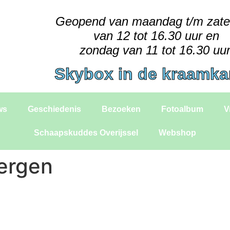
Geopend van maandag t/m zat
van 12 tot 16.30 uur en
zondag van 11 tot 16.30 uur
Skybox in de kraamk
ws
Geschiedenis
Bezoeken
Fotoalbum
V
Schaapskuddes Overijssel
Webshop
ergen