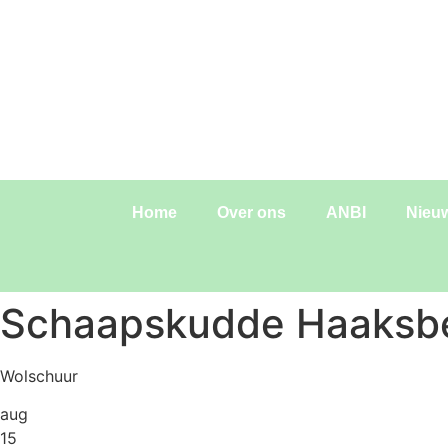
Home
Over ons
ANBI
Nieu
Schaapskudde Haaksb
Wolschuur
aug
15