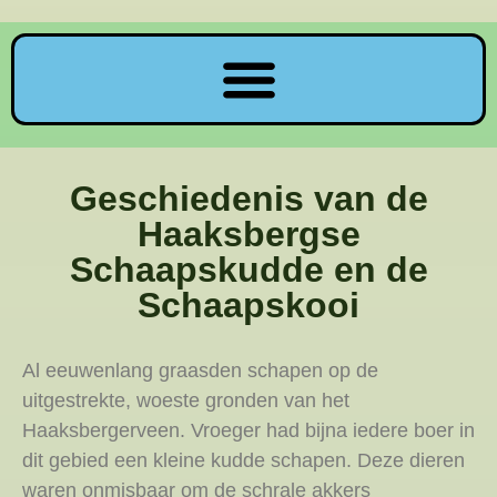
Geschiedenis van de
Haaksbergse
Schaapskudde en de
Schaapskooi
Al eeuwenlang graasden schapen op de
uitgestrekte, woeste gronden van het
Haaksbergerveen. Vroeger had bijna iedere boer in
dit gebied een kleine kudde schapen. Deze dieren
waren onmisbaar om de schrale akkers