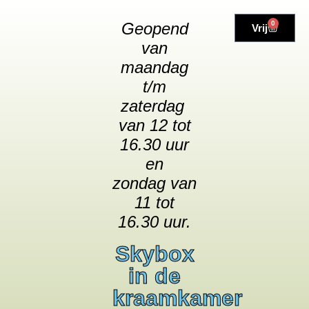
de
inhoud
Geopend
0
Vrij
van
maandag
t/m
zaterdag
van 12 tot
16.30 uur
en
zondag van
11 tot
16.30 uur.
Skybox
in de
kraamkamer