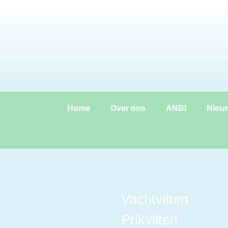
de
inhoud
Home
Over ons
ANBI
Nieu
Vachtvilten
Prikvilten