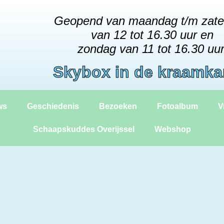
Geopend van maandag t/m zat
van 12 tot 16.30 uur en
zondag van 11 tot 16.30 uur
Skybox in de kraamk
ws
Geschiedenis
Bezoeken
Fotoalbum
V
Schaapskuddes Overijssel
Webshop