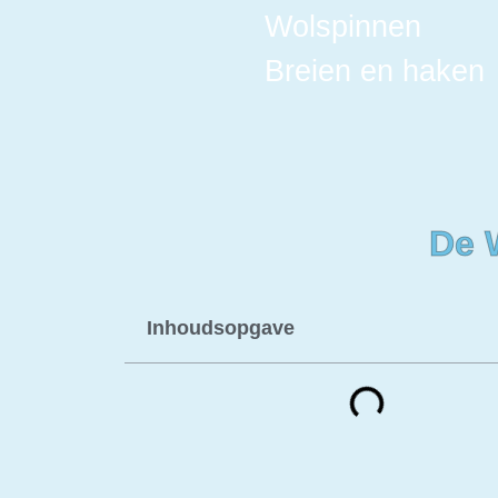
Wolspinnen
Breien en haken
De 
Inhoudsopgave