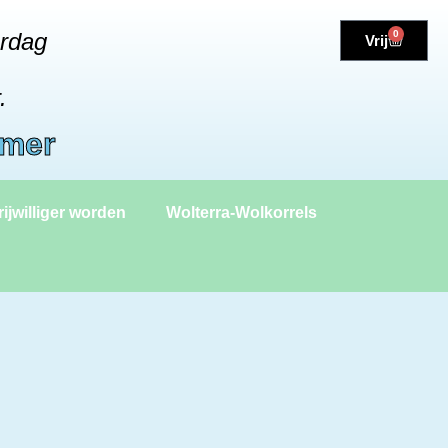
erdag
0
Vrij
.
amer
rijwilliger worden
Wolterra-Wolkorrels