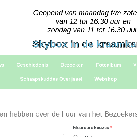
Geopend van maandag t/m zat
van 12 tot 16.30 uur en
zondag van 11 tot 16.30 uur
Skybox in de kraamk
ws
Geschiedenis
Bezoeken
Fotoalbum
V
Schaapskuddes Overijssel
Webshop
llen hebben over de huur van het Bezoeke
Meerdere keuzes
*