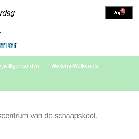
erdag
0
Vrij
.
amer
rijwilliger worden
Wolterra-Wolkorrels
rscentrum van de schaapskooi.