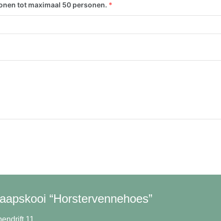
sonen tot maximaal 50 personen.
*
aapskooi “Horstervennehoes”
endrift 11