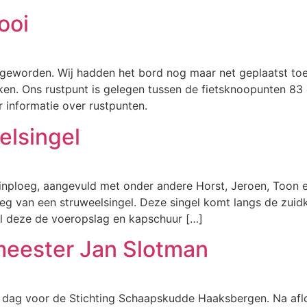
ooi
t geworden. Wij hadden het bord nog maar net geplaatst toe
 Ons rustpunt is gelegen tussen de fietsknoopunten 83 e
 informatie over rustpunten.
elsingel
uinploeg, aangevuld met onder andere Horst, Jeroen, Toon 
g van een struweelsingel. Deze singel komt langs de zuid
zal deze de voeropslag en kapschuur […]
meester Jan Slotman
 dag voor de Stichting Schaapskudde Haaksbergen. Na aflo