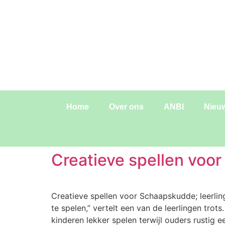
de
inhoud
Home
Over ons
ANBI
Nieu
Creatieve spellen voo
Creatieve spellen voor Schaapskudde; leerli
te spelen,” vertelt een van de leerlingen tr
kinderen lekker spelen terwijl ouders rustig e