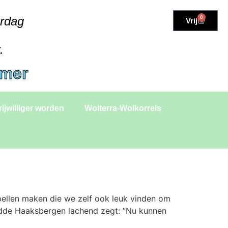
erdag
0
Vrij
.
amer
rijwilliger worden
Wolterra-Wolkorrels
ellen maken die we zelf ook leuk vinden om
skudde Haaksbergen lachend zegt: “Nu kunnen