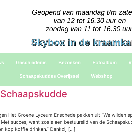
Geopend van maandag t/m zat
van 12 tot 16.30 uur en
zondag van 11 tot 16.30 uur
Skybox in de kraamk
ws
Geschiedenis
Bezoeken
Fotoalbum
V
Schaapskuddes Overijssel
Webshop
r Schaapskudde
ngen Het Groene Lyceum Enschede pakken uit “We wilden sp
ots. Met succes, want zoals een bestuurslid van de Schaap
en kop koffie drinken.” Dankzij […]