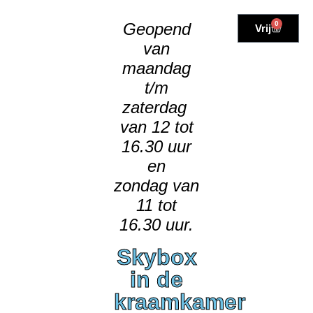
de
inhoud
Geopend
0
Vrij
van
maandag
t/m
zaterdag
van 12 tot
16.30 uur
en
zondag van
11 tot
16.30 uur.
Skybox
in de
kraamkamer